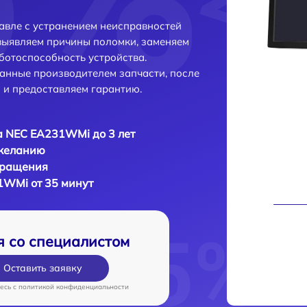
вле с устранением неисправностей
выявляем причины поломки, заменяем
ботоспособность устройства.
анные производителем запчасти, после
 и предоставляем гарантию.
 NEC EA231WMi до 3 лет
 желанию
бращения
1WMi от 35 минут
я со специалистом
Оставить заявку
есь c
политикой конфиденциальности