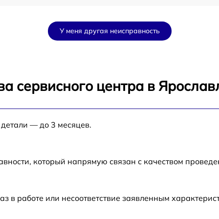
от 60 мин
У меня другая неисправность
Mi
от 60 мин
от 60 мин
ва сервисного центра в Ярослав
от 60 мин
 детали — до 3 месяцев.
от 60 мин
от 60 мин
авности, который напрямую связан с качеством провед
аз в работе или несоответствие заявленным характери