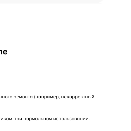
1800 р
700 р
1400 р
ле
700 р
1500 р
1900 р
енного ремонта (например, некорректный
стикам при нормальном использовании.