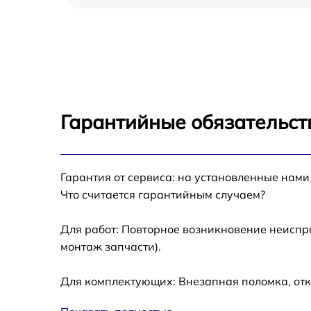
Ремонт цепи питания NEC EA231WMi
Прошивка блока управления NEC EA231W
Замена лампы подсветки NEC EA231WMi
Гарантийные обязательст
Ремонт блока управления NEC EA231WMi
Гарантия от сервиса: на установленные нами
Замена блока питания NEC EA231WMi
Что считается гарантийным случаем?
Замена электронных компонентов NEC
EA231WMi
Для работ: Повторное возникновение неиспр
монтаж запчасти).
Для комплектующих: Внезапная поломка, отк