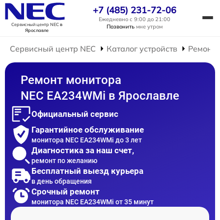
+7 (485) 231-72-06
Ежедневно с 9:00 до 21:00
Сервисный центр NEC
в
Позвонить
мне утром
Ярославле
Сервисный центр NEC
Каталог устройств
Ремонт 
Ремонт монитора
NEC EA234WMi в Ярославле
Официальный сервис
Гарантийное обслуживание
монитора NEC EA234WMi до 3 лет
Диагностика за наш счет,
ремонт по желанию
Бесплатный выезд курьера
в день обращения
Срочный ремонт
монитора NEC EA234WMi от 35 минут