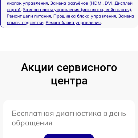
кнопок управления
,
Замена разъёмов (HDMI, DVI, Дисплей
порта)
,
Замена платы управления (мат.платы, мейн платы)
,
Ремонт цепи питания
,
Прошивка блока управления
,
Замена
лампы подсветки
,
Ремонт блока управления
.
Акции сервисного
центра
Бесплатная диагностика в день
обращения