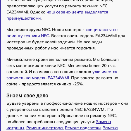
предоставляющих услуги по ремонту техники NEC
EA234WMi. Однако
наш сервис-центр выделяется
преимуществами
.
Мы ремонтируем NEC. Наши мастера -
специалисты по
ремонту техники NEC
. Восстановить модель EA234WMi для
мастеров не будет новой задачей. На все виды
проведенных работ у нас имеется гарантия.
Минимальные сроки выполнения ремонта. Мы большая
сеть мастерских техники NEC. Мы имеем более 20 тыс.
запчастей. И возможно на наших складах
уже имеется
запчасть на модель EA234WMi
. При заказе ремонта на
сайте - предоставляется скидка -25%.
Знаем свое дело
Будьте уверены в профессионализме наших мастеров - они
с уверенностью выполнят ремонт NEC EA234WMi. По
данным наших мастеров в Ярославле по ремонту NEC,
наиболее востребованы следующие услуги:
Замена
матрицы
,
Ремонт инвертора
,
Ремонт подсветки
,
Замена